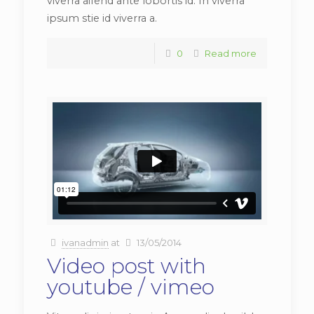
viverra aifend ante lobortis id. In viverra
ipsum stie id viverra a.
0
Read more
ivanadmin
at
13/05/2014
Video post with
youtube / vimeo