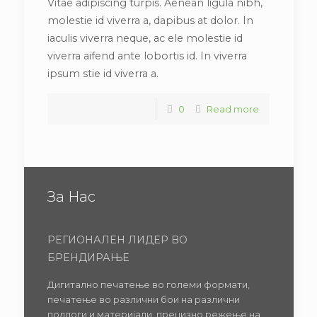
Vitae adipiscing turpis. Aenean ligula nibh,
molestie id viverra a, dapibus at dolor. In
iaculis viverra neque, ac ele molestie id
viverra aifend ante lobortis id. In viverra
ipsum stie id viverra a.
0
Read more
За Нас
РЕГИОНАЛЕН ЛИДЕР ВО
БРЕНДИРАЊЕ
Дигитално печатење во големи формати,
печатење во различни бои на различни
подлоги и материјали, прецизно режење на