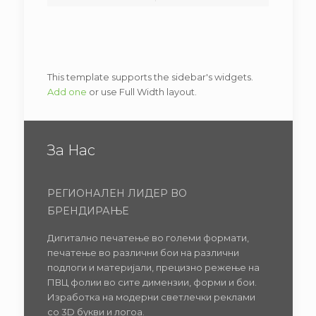
This template supports the sidebar's widgets.
Add one
or use Full Width layout.
За Нас
РЕГИОНАЛЕН ЛИДЕР ВО
БРЕНДИРАЊЕ
Дигитално печатење во големи формати,
печатење во различни бои на различни
подлоги и материјали, прецизно режење на
ПВЦ фолии во сите димензии, форми и бои.
Изработка на модерни светлечки реклами
со 3D букви и логоа.