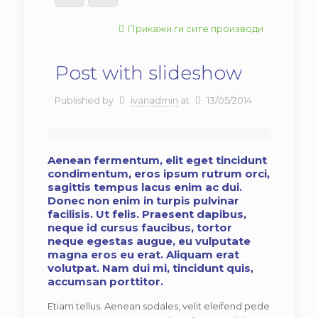
Прикажи ги сите производи
Post with slideshow
Published by
ivanadmin
at
13/05/2014
Aenean fermentum, elit eget tincidunt
condimentum, eros ipsum rutrum orci,
sagittis tempus lacus enim ac dui.
Donec non enim in turpis pulvinar
facilisis. Ut felis. Praesent dapibus,
neque id cursus faucibus, tortor
neque egestas augue, eu vulputate
magna eros eu erat. Aliquam erat
volutpat. Nam dui mi, tincidunt quis,
accumsan porttitor.
Etiam tellus. Aenean sodales, velit eleifend pede