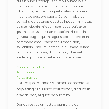
cursus nunc. Ut tempus enim vulputate wisi eu
magna ipsum eleifend mauris nec tristique
bibendum, neque ut aliquet malesuada, diam
magna ac posuere cubilia Curae, In lobortis
convallis, dui ut turpis egestas. Integer mi metus,
quis sollicitudin mi quam sed lacus. Duis ante
ipsum ut tellus dui sit amet sapien tristique in,
gravida feugiat quam sagittis sed, imperdiet in,
commodo ante. Praesent euismod nibh,
sollicitudin justo. Pellentesque euismod, quam
congue arcu massa, dictum velit, vitae velit
eleifend purus sit amet nibh. Suspendisse.
Commodo luctus
Eget lacina
Porta gravida
Lorem ipsum dolor sit amet, consectetur
adipiscing elit. Fusce velit tortor, dictum in
gravida nec, aliquet non lorem.
Donec vestibulum justo a diam ultricies