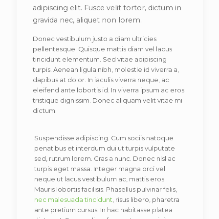
adipiscing elit. Fusce velit tortor, dictum in
gravida nec, aliquet non lorem.
Donec vestibulum justo a diam ultricies
pellentesque. Quisque mattis diam vel lacus
tincidunt elementum. Sed vitae adipiscing
turpis. Aenean ligula nibh, molestie id viverra a,
dapibus at dolor. In iaculis viverra neque, ac
eleifend ante lobortis id. In viverra ipsum ac eros
tristique dignissim. Donec aliquam velit vitae mi
dictum.
Suspendisse adipiscing. Cum sociis natoque
penatibus et interdum dui ut turpis vulputate
sed, rutrum lorem. Cras a nunc. Donec nisl ac
turpis eget massa. Integer magna orci vel
neque ut lacus vestibulum ac, mattis eros.
Mauris lobortis facilisis. Phasellus pulvinar felis,
nec malesuada tincidunt
, risus libero, pharetra
ante pretium cursus. In hac habitasse platea