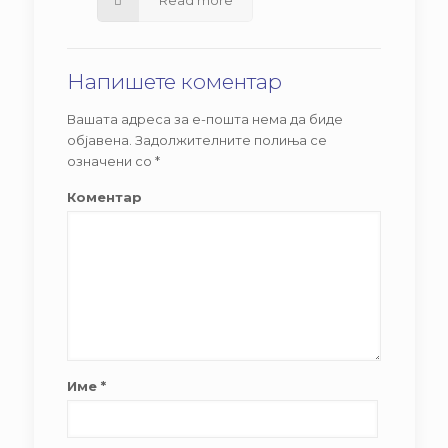
Read more
Напишете коментар
Вашата адреса за е-пошта нема да биде
објавена.
Задолжителните полиња се
означени со
*
Коментар
Име
*