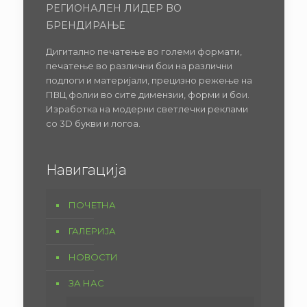
РЕГИОНАЛЕН ЛИДЕР ВО
БРЕНДИРАЊЕ
Дигитално печатење во големи формати,
печатење во различни бои на различни
подлоги и материјали, прецизно режење на
ПВЦ фолии во сите димензии, форми и бои.
Изработка на модерни светлечки реклами
со 3D букви и логоа.
Навигација
ПОЧЕТНА
ГАЛЕРИЈА
НОВОСТИ
ЗА НАС