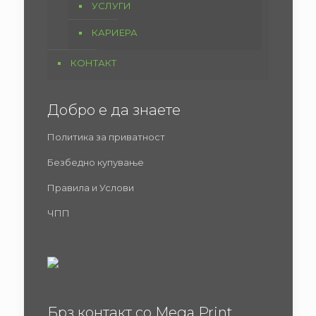
УСЛУГИ
КАРИЕРА
КОНТАКТ
Добро е да знаете
Политика за приватност
Безбедно купување
Правила и Услови
ЧПП
Брз контакт со Mega Print