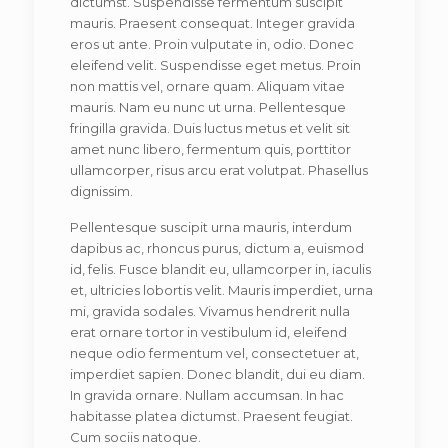
dictumst. Suspendisse fermentum suscipit
mauris. Praesent consequat. Integer gravida
eros ut ante. Proin vulputate in, odio. Donec
eleifend velit. Suspendisse eget metus. Proin
non mattis vel, ornare quam. Aliquam vitae
mauris. Nam eu nunc ut urna. Pellentesque
fringilla gravida. Duis luctus metus et velit sit
amet nunc libero, fermentum quis, porttitor
ullamcorper, risus arcu erat volutpat. Phasellus
dignissim.
Pellentesque suscipit urna mauris, interdum
dapibus ac, rhoncus purus, dictum a, euismod
id, felis. Fusce blandit eu, ullamcorper in, iaculis
et, ultricies lobortis velit. Mauris imperdiet, urna
mi, gravida sodales. Vivamus hendrerit nulla
erat ornare tortor in vestibulum id, eleifend
neque odio fermentum vel, consectetuer at,
imperdiet sapien. Donec blandit, dui eu diam.
In gravida ornare. Nullam accumsan. In hac
habitasse platea dictumst. Praesent feugiat.
Cum sociis natoque.