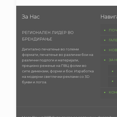
За Нас
Навиг
ПОЧ
РЕГИОНАЛЕН ЛИДЕР ВО
БРЕНДИРАЊЕ
ГАЛ
Дигитално печатење во големи
НОВ
формати, печатење во различни бои на
ЗА 
различни подлоги и материјали,
прецизно режење на ПВЦ фолии во
сите димензии, форми и бои. Изработка
на модерни светлечки реклами со 3D
букви и логоа.
КОН