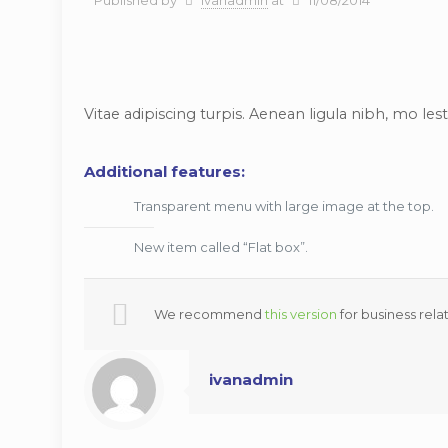
Published by
ivanadmin
at
11/08/2014
Vitae adipiscing turpis. Aenean ligula nibh, mo lest i
Additional features:
Transparent menu with large image at the top.
New item called “Flat box”.
We recommend
this version
for business rela
ivanadmin