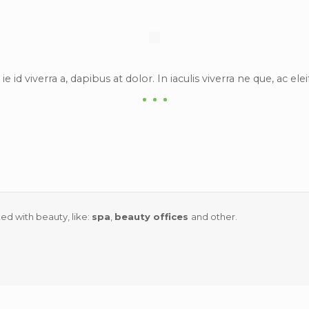
e id viverra a, dapibus at dolor. In iaculis viverra ne que, ac ele
ted with beauty, like:
spa
,
beauty offices
and other.