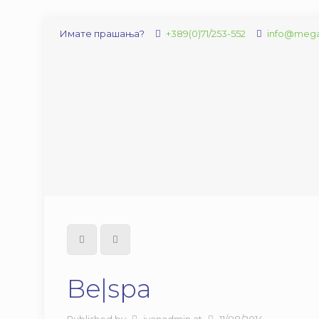
Имате прашања?
+389(0)71/253-552
info@mega
Be|spa