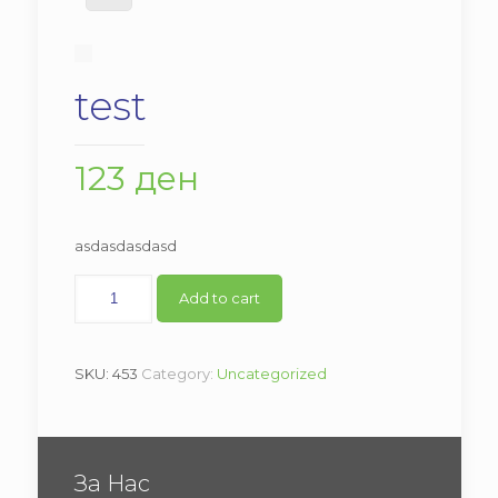
test
123
ден
asdasdasdasd
test
Add to cart
quantity
SKU:
453
Category:
Uncategorized
За Нас