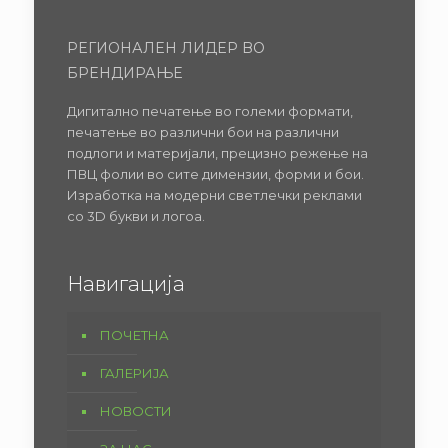
РЕГИОНАЛЕН ЛИДЕР ВО
БРЕНДИРАЊЕ
Дигитално печатење во големи формати,
печатење во различни бои на различни
подлоги и материјали, прецизно режење на
ПВЦ фолии во сите димензии, форми и бои.
Изработка на модерни светлечки реклами
со 3D букви и логоа.
Навигација
ПОЧЕТНА
ГАЛЕРИЈА
НОВОСТИ