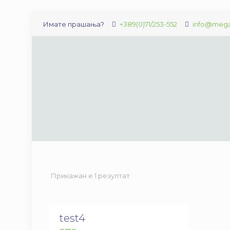
Имате прашања?
+389(0)71/253-552
info@mega
Прикажан е 1 резултат
test4