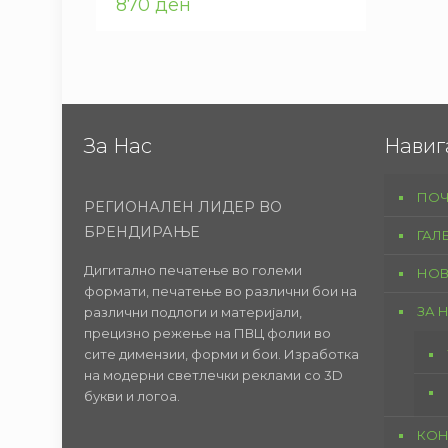
870
ден
За Нас
Навиг
ПОЧ
РЕГИОНАЛЕН ЛИДЕР ВО
БРЕНДИРАЊЕ
ГАЛ
Дигитално печатење во големи
НОВ
формати, печатење во различни бои на
ЗА 
различни подлоги и материјали,
прецизно режење на ПВЦ фолии во
сите димензии, форми и бои. Изработка
на модерни светлечки реклами со 3D
букви и логоа.
КОН